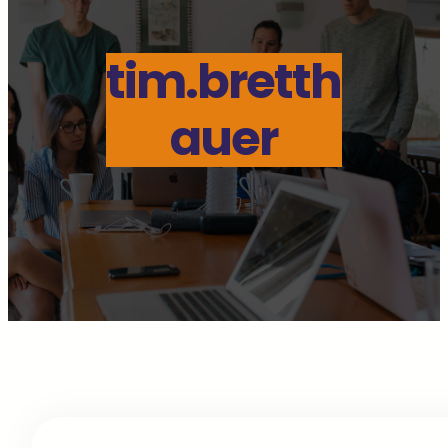
tim.bretth
auer