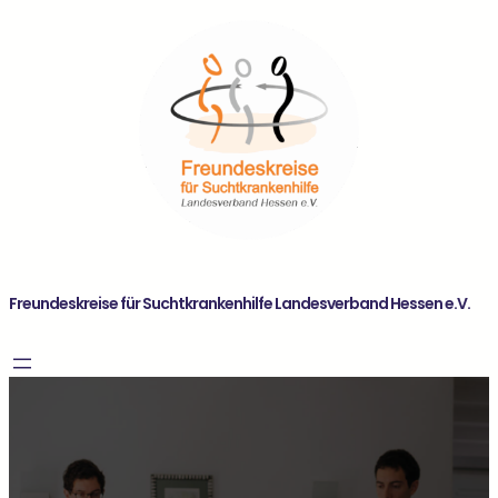
Freundeskreise für Suchtkrankenhilfe Landesverband Hessen e.V.