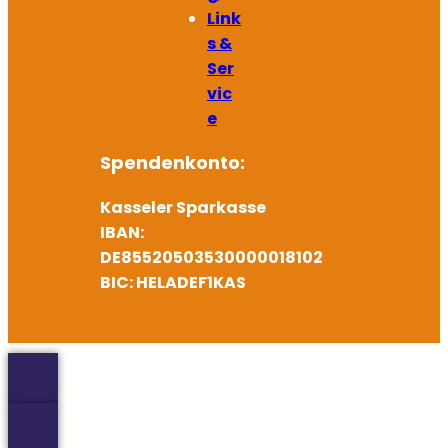
Link
s &
Ser
vic
e
Spendenkonto:
Kasseler Sparkasse
IBAN:
DE85520503530000018102
BIC: HELADEF1KAS